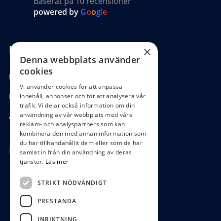
Baserat på 10 recensioner
powered by
G
o
o
g
l
e
Kundinformation
×
Denna webbplats använder
cookies
Köpvillkor
Vi använder cookies för att anpassa
Hantering GDPR
innehåll, annonser och för att analysera vår
trafik. Vi delar också information om din
användning av vår webbplats med våra
Ångra köp
reklam- och analyspartners som kan
kombinera den med annan information som
du har tillhandahållit dem eller som de har
Hör av dig
samlat in från din användning av deras
tjänster.
Läs mer
0472-104 80
STRIKT NÖDVÄNDIGT
boys@waterboys.se
PRESTANDA
Ekebogatan 15, 342 30 Alvesta
INRIKTNING