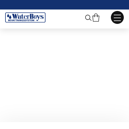
Webbshop
/
Droppbevattning
/
Droppslangsanslutningar