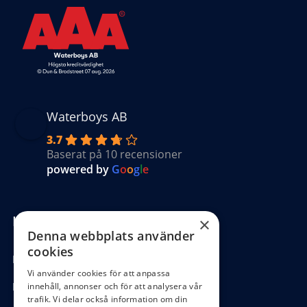
Waterboys AB
3.7
Baserat på 10 recensioner
powered by
G
o
o
g
l
e
Kundinformation
×
Denna webbplats använder
cookies
Köpvillkor
Vi använder cookies för att anpassa
Hantering GDPR
innehåll, annonser och för att analysera vår
trafik. Vi delar också information om din