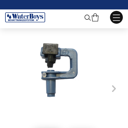
Webbshop
/
Dysbevattning
/
Dysor