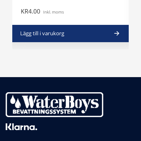
KR
4.00
K
Inkl. moms
Lägg till i varukorg
L