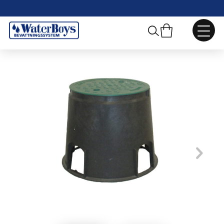
Webbshop
/
Pumpar, Ventiler och Tillbehör
/
Ventilbrunnar