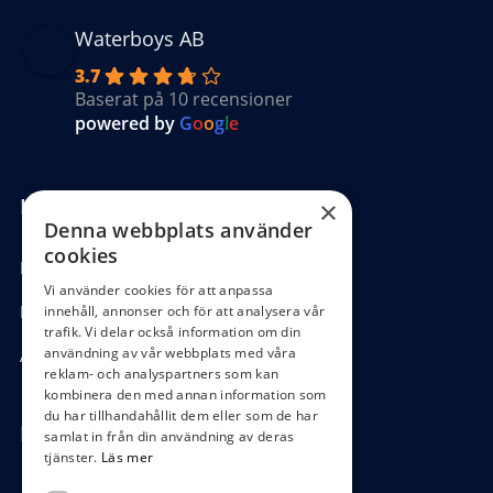
Waterboys AB
3.7
Baserat på 10 recensioner
powered by
G
o
o
g
l
e
Kundinformation
×
Denna webbplats använder
cookies
Köpvillkor
Vi använder cookies för att anpassa
Hantering GDPR
innehåll, annonser och för att analysera vår
trafik. Vi delar också information om din
användning av vår webbplats med våra
Ångra köp
reklam- och analyspartners som kan
kombinera den med annan information som
du har tillhandahållit dem eller som de har
Hör av dig
samlat in från din användning av deras
tjänster.
Läs mer