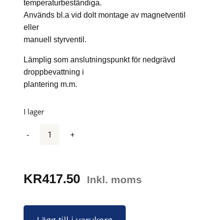
temperaturbeständiga.
Används bl.a vid dolt montage av magnetventil
eller
manuell styrventil.
Lämplig som anslutningspunkt för nedgrävd
droppbevattning i
plantering m.m.
I lager
Antal
KR
417.50
Inkl. moms
Lägg till i varukorg