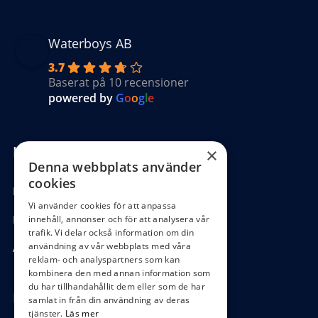
Waterboys AB
3.7
Baserat på 10 recensioner
powered by
G
o
o
g
l
e
Kundinformation
×
Denna webbplats använder
cookies
Köpvillkor
Vi använder cookies för att anpassa
Hantering GDPR
innehåll, annonser och för att analysera vår
trafik. Vi delar också information om din
användning av vår webbplats med våra
Ångra köp
reklam- och analyspartners som kan
kombinera den med annan information som
du har tillhandahållit dem eller som de har
Hör av dig
samlat in från din användning av deras
tjänster.
Läs mer