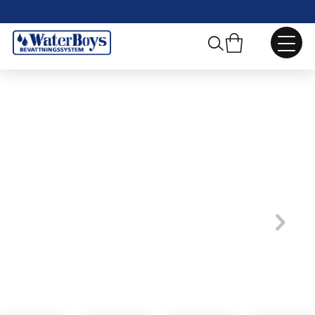
Webbshop
/
Pumpar, Ventiler och Tillbehör
/
Ventilbrunnar