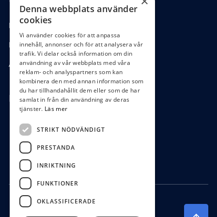
×
Denna webbplats använder
cookies
Köpvillkor
Vi använder cookies för att anpassa
Hantering GDPR
innehåll, annonser och för att analysera vår
trafik. Vi delar också information om din
användning av vår webbplats med våra
Ångra köp
reklam- och analyspartners som kan
kombinera den med annan information som
du har tillhandahållit dem eller som de har
Hör av dig
samlat in från din användning av deras
tjänster.
Läs mer
0472-104 80
STRIKT NÖDVÄNDIGT
boys@waterboys.se
PRESTANDA
Ekebogatan 15, 342 30 Alvesta
INRIKTNING
FUNKTIONER
OKLASSIFICERADE