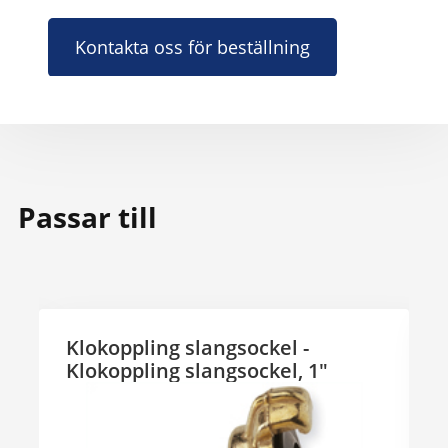
Kontakta oss för beställning
Passar till
Klokoppling slangsockel -
S
Klokoppling slangsockel, 1"