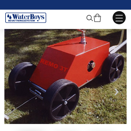
Webbshop
/
Pop-up, Regntåg
/
Regntåg