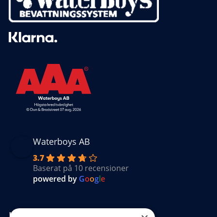
Waterboys AB
3.7
Baserat på 10 recensioner
powered by
G
o
o
g
l
e
Kundinformation