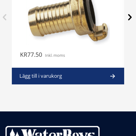
KR
77.50
K
Inkl. moms
Lägg till i varukorg
L