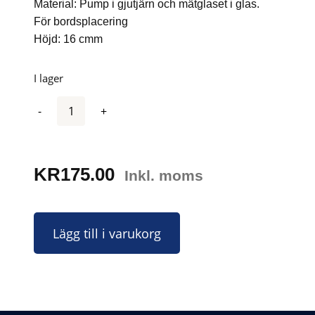
Material: Pump i gjutjärn och mätglaset i glas.
För bordsplacering
Höjd: 16 cmm
I lager
Antal
KR
175.00
Inkl. moms
Lägg till i varukorg