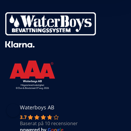
Waterboys AB
3.7
Baserat på 10 recensioner
powered by
G
o
o
g
l
e