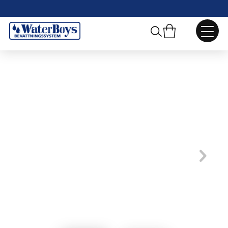
Webbshop
/
Trädgårdsdekoration
/
Regnmätare