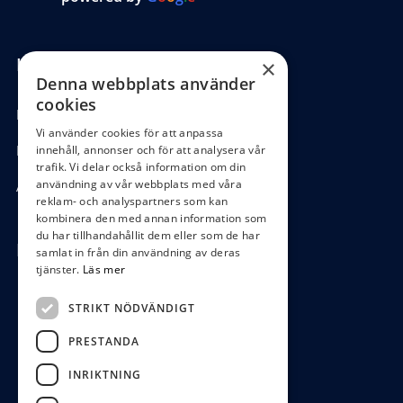
Kundinformation
×
Denna webbplats använder
cookies
Köpvillkor
Vi använder cookies för att anpassa
Hantering GDPR
innehåll, annonser och för att analysera vår
trafik. Vi delar också information om din
användning av vår webbplats med våra
Ångra köp
reklam- och analyspartners som kan
kombinera den med annan information som
du har tillhandahållit dem eller som de har
Hör av dig
samlat in från din användning av deras
tjänster.
Läs mer
0472-104 80
STRIKT NÖDVÄNDIGT
boys@waterboys.se
PRESTANDA
Ekebogatan 15, 342 30 Alvesta
INRIKTNING