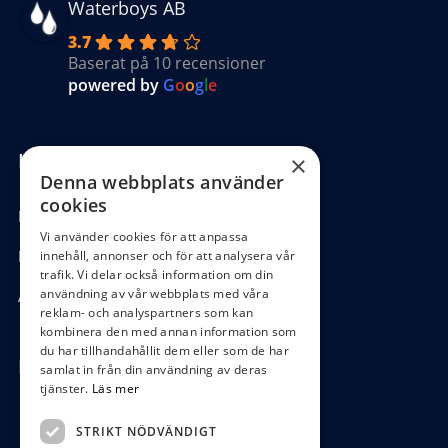
Waterboys AB
3.7
Baserat på 10 recensioner
powered by
G
o
o
g
l
e
Kundinformation
×
Denna webbplats använder
cookies
Köpvillkor
Vi använder cookies för att anpassa
Hantering GDPR
innehåll, annonser och för att analysera vår
trafik. Vi delar också information om din
användning av vår webbplats med våra
Ångra köp
reklam- och analyspartners som kan
kombinera den med annan information som
du har tillhandahållit dem eller som de har
Hör av dig
samlat in från din användning av deras
tjänster.
Läs mer
0472-104 80
STRIKT NÖDVÄNDIGT