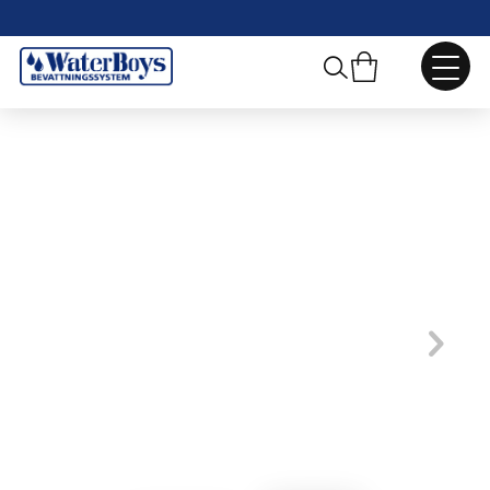
Webbshop
/
Marktäckningsväv