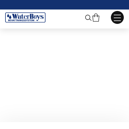
Webbshop
/
Trädgårdsdekoration
/
Krokar, gjutjärn