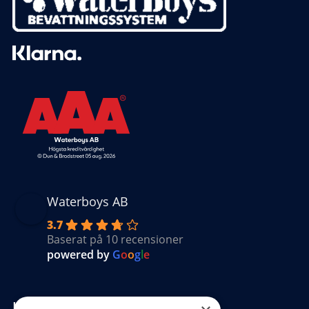
Waterboys AB
3.7
Baserat på 10 recensioner
powered by
G
o
o
g
l
e
Kundinformation