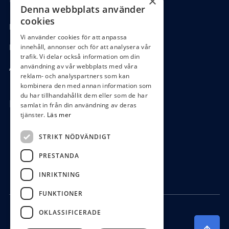
×
Denna webbplats använder
cookies
Köpvillkor
Vi använder cookies för att anpassa
Hantering GDPR
innehåll, annonser och för att analysera vår
trafik. Vi delar också information om din
användning av vår webbplats med våra
Ångra köp
reklam- och analyspartners som kan
kombinera den med annan information som
du har tillhandahållit dem eller som de har
Hör av dig
samlat in från din användning av deras
tjänster.
Läs mer
0472-104 80
STRIKT NÖDVÄNDIGT
boys@waterboys.se
PRESTANDA
Ekebogatan 15, 342 30 Alvesta
INRIKTNING
FUNKTIONER
OKLASSIFICERADE