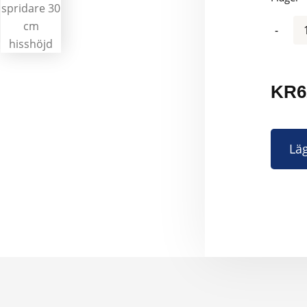
Antal
KR
6
Läg