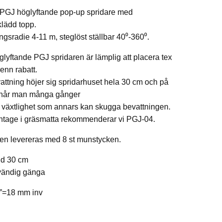
 PGJ höglyftande pop-up spridare med
lädd topp.
ngsradie 4-11 m, steglöst ställbar 40⁰-360⁰.
lyftande PGJ spridaren är lämplig att placera tex
renn rabatt.
attning höjer sig spridarhuset hela 30 cm och på
t når man många gånger
 växtlighet som annars kan skugga bevattningen.
ntage i gräsmatta rekommenderar vi PGJ-04.
en levereras med 8 st munstycken.
jd 30 cm
vändig gänga
=18 mm inv