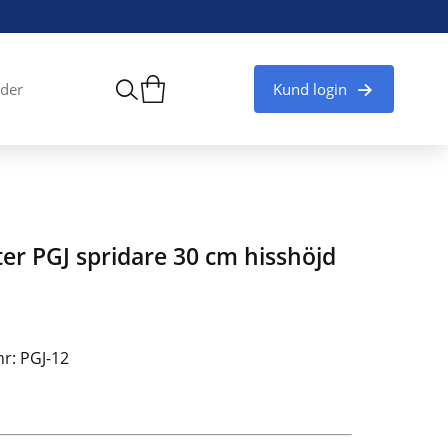
Kund login
der
er PGJ spridare 30 cm hisshöjd
nr: PGJ-12