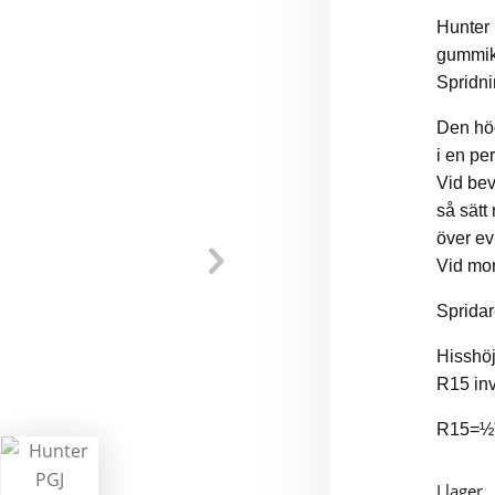
Hunter
gummik
Spridni
Den hög
i en pe
Vid bev
så sät
över ev
Vid mo
Spridar
Hisshö
R15 in
R15=½”
I lager