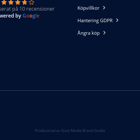
Köpvillkor
serat på 10 recensioner
wered by
G
o
o
g
l
e
Hantering GDPR
Ångra köp
Producerad av Gota Media Brand Studio