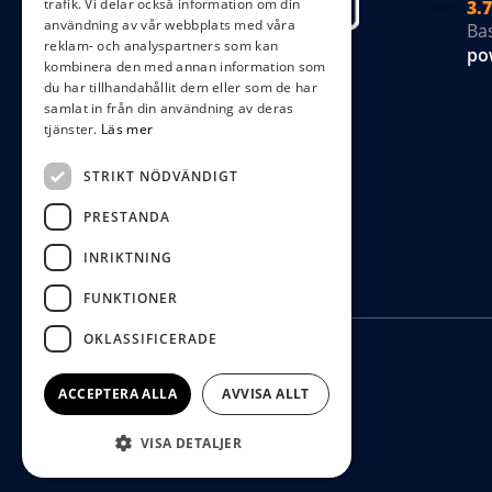
trafik. Vi delar också information om din
3.7
användning av vår webbplats med våra
Ba
reklam- och analyspartners som kan
po
kombinera den med annan information som
du har tillhandahållit dem eller som de har
samlat in från din användning av deras
tjänster.
Läs mer
STRIKT NÖDVÄNDIGT
PRESTANDA
INRIKTNING
FUNKTIONER
OKLASSIFICERADE
ACCEPTERA ALLA
AVVISA ALLT
VISA DETALJER