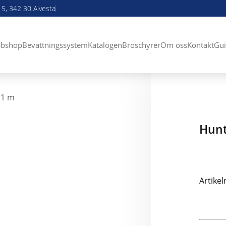
5, 342 30 Alvesta
bshop
Bevattningssystem
Katalogen
Broschyrer
Om oss
Kontakt
Gui
11 m
Hunt
Artikel