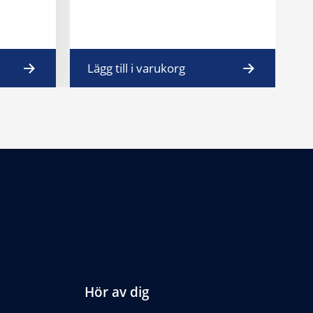
Lägg till i varukorg
L
Hör av dig