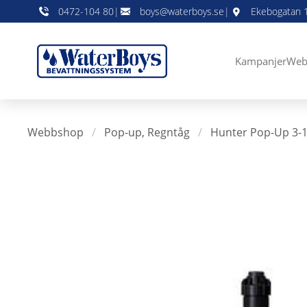
0472-104 80
|
boys@waterboys.se
|
Ekebogatan 1
Kampanjer
Web
Webbshop
/
Pop-up, Regntåg
/
Hunter Pop-Up 3-