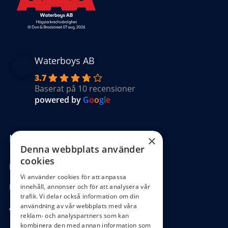
Waterboys AB
3.7
Baserat på 10 recensioner
powered by
G
o
o
g
l
e
Kundinformation
×
Denna webbplats använder
cookies
Köpvillkor
Vi använder cookies för att anpassa
Hantering GDPR
innehåll, annonser och för att analysera vår
trafik. Vi delar också information om din
användning av vår webbplats med våra
Ångra köp
reklam- och analyspartners som kan
kombinera den med annan information som