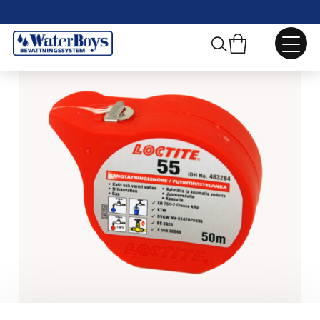
Webbshop
/
Slang, Rör, Kopplingar
/
Lim och tätningsmedel