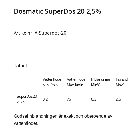
Dosmatic SuperDos 20 2,5%
Artikelnr: A-Superdos-20
Tabell:
Vattenflöde
Vattenflöde
Inblandning
Inbland
Min l/min
Max l/min
Min%
Max%
SuperDos20
0,2
76
0,2
2,5
2,5%
Gödselinblandningen är exakt och oberoende av
vattenflödet.