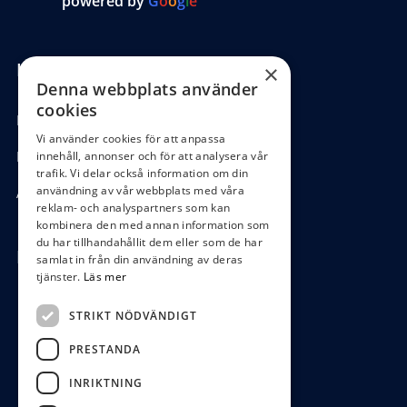
powered by
G
o
o
g
l
e
Kundinformation
×
Denna webbplats använder
cookies
Köpvillkor
Vi använder cookies för att anpassa
Hantering GDPR
innehåll, annonser och för att analysera vår
trafik. Vi delar också information om din
användning av vår webbplats med våra
Ångra köp
reklam- och analyspartners som kan
kombinera den med annan information som
du har tillhandahållit dem eller som de har
Hör av dig
samlat in från din användning av deras
tjänster.
Läs mer
0472-104 80
STRIKT NÖDVÄNDIGT
boys@waterboys.se
PRESTANDA
Ekebogatan 15, 342 30 Alvesta
INRIKTNING