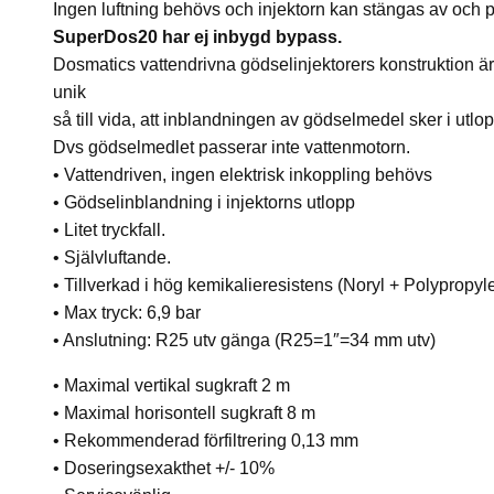
Ingen luftning behövs och injektorn kan stängas av och p
SuperDos20 har ej inbygd bypass.
Dosmatics vattendrivna gödselinjektorers konstruktion är
unik
så till vida, att inblandningen av gödselmedel sker i utlop
Dvs gödselmedlet passerar inte vattenmotorn.
• Vattendriven, ingen elektrisk inkoppling behövs
• Gödselinblandning i injektorns utlopp
• Litet tryckfall.
• Självluftande.
• Tillverkad i hög kemikalieresistens (Noryl + Polypropyl
• Max tryck: 6,9 bar
• Anslutning: R25 utv gänga (R25=1″=34 mm utv)
• Maximal vertikal sugkraft 2 m
• Maximal horisontell sugkraft 8 m
• Rekommenderad förfiltrering 0,13 mm
• Doseringsexakthet +/- 10%