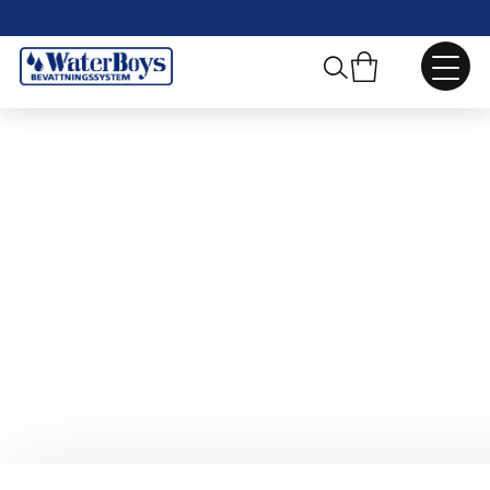
Webbshop
/
Gödselinjektorer