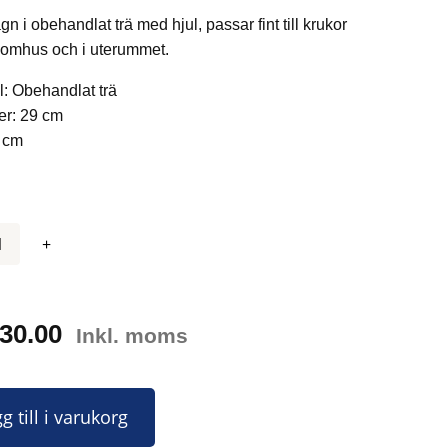
n i obehandlat trä med hjul, passar fint till krukor
nomhus och i uterummet.
l: Obehandlat trä
er: 29 cm
 cm
30.00
Inkl. moms
g till i varukorg