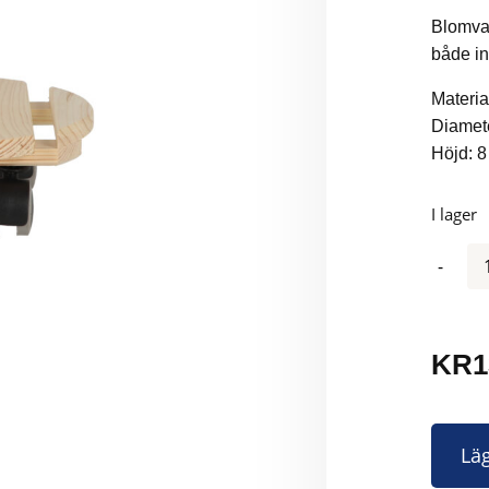
Blomvag
både i
Materia
Diamet
Höjd: 8
I lager
Antal
KR
1
Läg