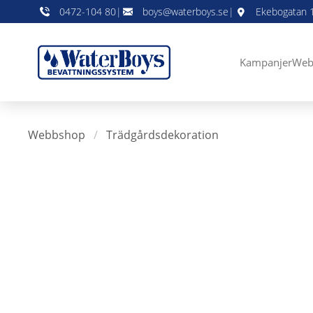
0472-104 80
|
boys@waterboys.se
|
Ekebogatan 1
Kampanjer
Web
Webbshop
/
Trädgårdsdekoration