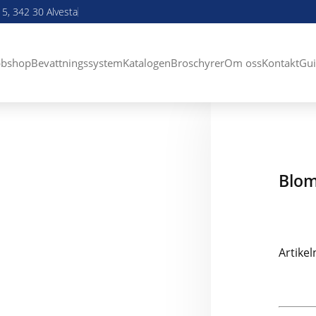
5, 342 30 Alvesta
bshop
Bevattningssystem
Katalogen
Broschyrer
Om oss
Kontakt
Gui
Blom
Artike