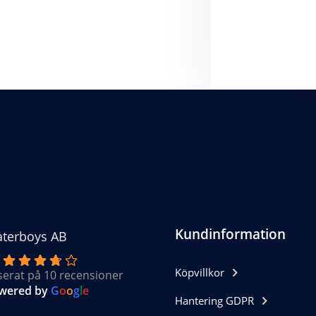
Kundinformation
terboys AB
Köpvillkor
serat på 10 recensioner
wered by
G
o
o
g
l
e
Hantering GDPR