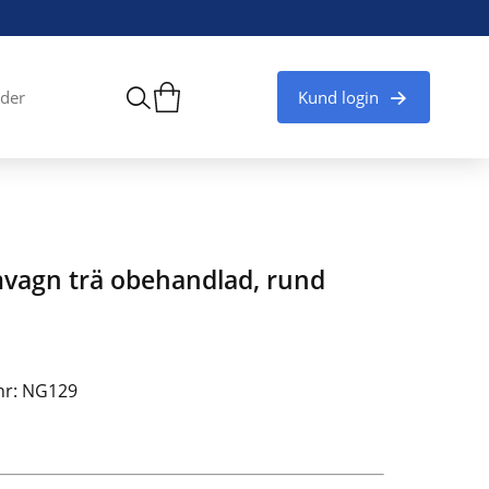
Kund login
der
vagn trä obehandlad, rund
lnr: NG129