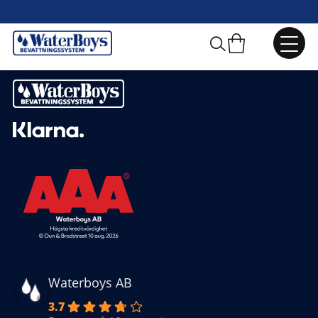
Olika scenario Irritrol regnsensor
Waterboys AB
3.7