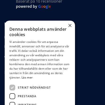
Baserat på 10 recensioner
powered by
G
o
o
g
l
e
Kundinformation
×
Denna webbplats använder
cookies
Köpvillkor
Vi använder cookies för att anpassa
Hantering GDPR
innehåll, annonser och för att analysera vår
trafik. Vi delar också information om din
användning av vår webbplats med våra
Ångra köp
reklam- och analyspartners som kan
kombinera den med annan information som
du har tillhandahållit dem eller som de har
Hör av dig
samlat in från din användning av deras
tjänster.
Läs mer
0472-104 80
STRIKT NÖDVÄNDIGT
boys@waterboys.se
PRESTANDA
Ekebogatan 15, 342 30 Alvesta
INRIKTNING