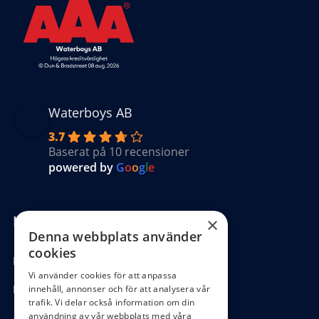
Waterboys AB
3.7
Baserat på 10 recensioner
powered by
G
o
o
g
l
e
Kundinformation
×
Denna webbplats använder
cookies
Köpvillkor
Vi använder cookies för att anpassa
Hantering GDPR
innehåll, annonser och för att analysera vår
trafik. Vi delar också information om din
användning av vår webbplats med våra
Ångra köp