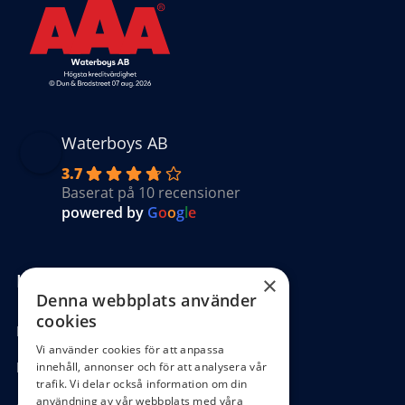
Waterboys AB
3.7
Baserat på 10 recensioner
powered by
G
o
o
g
l
e
Kundinformation
×
Denna webbplats använder
cookies
Köpvillkor
Vi använder cookies för att anpassa
Hantering GDPR
innehåll, annonser och för att analysera vår
trafik. Vi delar också information om din
användning av vår webbplats med våra
Ångra köp