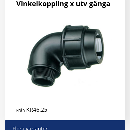
Vinkelkoppling x utv gänga
KR
46.25
Från
D
Flera varianter