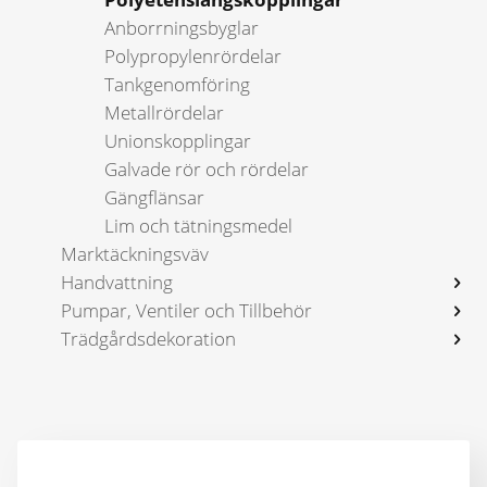
Anborrnings­byglar
Polypropylen­rördelar
Tankgenom­föring
Metallrördelar
Unionskopplingar
Galvade rör och rördelar
Gängflänsar
Lim och tätningsmedel
Marktäckningsväv
Handvattning
Pumpar, Ventiler och Tillbehör
Trädgårdsdekoration