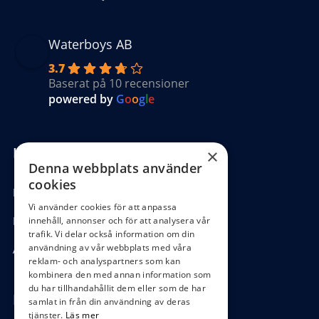
Waterboys AB
3.7
Baserat på 10 recensioner
powered by
G
o
o
g
l
e
Kundinformation
×
Denna webbplats använder
cookies
Köpvillkor
Vi använder cookies för att anpassa
Hantering GDPR
innehåll, annonser och för att analysera vår
trafik. Vi delar också information om din
användning av vår webbplats med våra
Ångra köp
reklam- och analyspartners som kan
kombinera den med annan information som
du har tillhandahållit dem eller som de har
Hör av dig
samlat in från din användning av deras
tjänster.
Läs mer