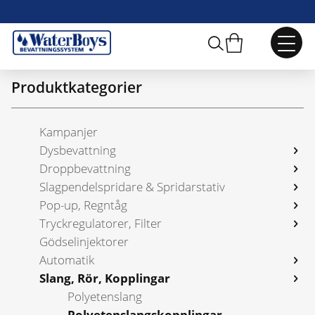
Webbshop
/
Slang, Rör, Kopplingar
/
Polyetenslangs­kopplingar
/
Sida 2
Produktkategorier
Kampanjer
Dysbevattning
Droppbevattning
Slagpendelspridare & Spridarstativ
Pop-up, Regntåg
Tryckregulatorer, Filter
Gödselinjektorer
Automatik
Slang, Rör, Kopplingar
Polyetenslang
Polyetenslangs­kopplingar